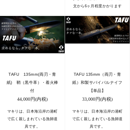
文から6ヶ月程度かかります
TAFU 135mm(両刃・青
TAFU 135mm（両刃・青
紙) 鞘（黒牛革）・着火棒
紙）和製サバイバルナイフ
付
【単品】
44,000円(内税)
33,000円(内税)
マキリは、日本海沿岸の港町
マキリは、日本海沿岸の港町
で広く親しまれている漁師道
で広く親しまれている漁師道
具です。
具です。