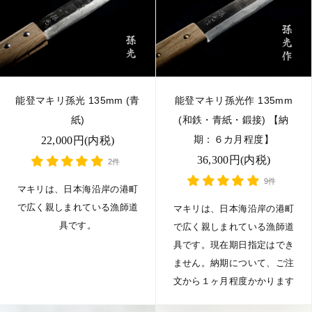
能登マキリ孫光 135mm (青
能登マキリ孫光作 135mm
紙)
(和鉄・青紙・鍛接) 【納
期：６カ月程度】
22,000円(内税)
36,300円(内税)
2件
9件
マキリは、日本海沿岸の港町
で広く親しまれている漁師道
マキリは、日本海沿岸の港町
具です。
で広く親しまれている漁師道
具です。現在期日指定はでき
ません。納期について、ご注
文から１ヶ月程度かかります