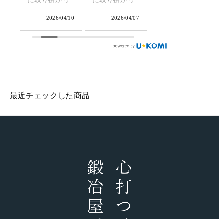
、
に取り掛かっ
に取り掛かっ
取り掛かって
鍛
ています。店
ています。成
います。少数
7/08
2026/04/10
2026/04/07
2026/04/01
で
舗に並ぶまで
形及び玉鋼が
だけ造るふく
奥
もう少し。柄
きちんと鍛接
べ鍛冶の特別
点
付けの工程で
されている事
な商品です。
る
す。手になじ
を確認し、マ
#tamahagane
て
む強度を高め
キリのサイズ
#fukubekaji #
最近チェックした商品
7
た焼いた樫の
に切落とした
ふくべ鍛冶
に
木丈夫な樫の
ら成形完了で
#blacksmith
き
木を使ってお
す。このあと
#knife
ま
ります。一生
は研ぎと柄付
み
物の武骨な相
けに進みま
て
棒としてアウ
す。
トドアシーン
#fukubekaji #
でガシガシご
ふくべ鍛冶
#
利用いただけ
#blacksmith #