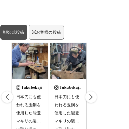
公式投稿
お客様の投稿
ji
fukubekaji
fukubekaji
fukubekaji
引
日本刀にも使
日本刀にも使
日本刀に使わ
て
われる玉鋼を
われる玉鋼を
れる玉鋼を使
し
使用した能登
使用した能登
用した能登マ
は
マキリの製造
マキリの製造
キリの制作に