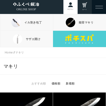
ログイン
カート
イカ割き包丁
能登マキリ
サザエ開け
Home
/
マキリ
マキリ
おすすめ順
価格順
新着順