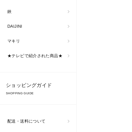
べ鍛冶 #knife #能
登 #tamahagane
鋏
DAIJINI
マキリ
★テレビで紹介された商品★
ショッピングガイド
SHOPPING GUIDE
配送・送料について