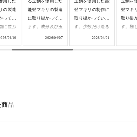
使用した
玉鋼を使用した能
玉鋼を使用した能
玉鋼を
リの製造
登マキリの制作に
登マキリの製造に
登マキ
かってい
取り掛かっていま
取り掛かっていま
取り掛
形及び玉
す。少数だけ造る
す。難しいとされ
す。鍛
んと鍛接
ふくべ鍛冶の特別
る鍛接の工程で
わり、
2026/04/07
2026/04/01
2026/04/01
る事を確
な商品です。
す。この一体化
マーを
キリのサ
#tamahagane
が、能登の厳しい
してい
落とした
#fukubekaji #ふく
海で愛される「折
キリの
了です。
べ鍛冶
れず、曲がらず、
きまし
は研ぎと
#blacksmith #knife
よく切れる」能登
目で見
進みま
マキリの魂になり
を極限
ます。
として
た商品
鍛冶
#fukubekaji #ふく
#fukube
ith #能登
べ鍛冶
べ鍛冶
#tamahagane #能
#tamaha
登 #knife
#blacksm