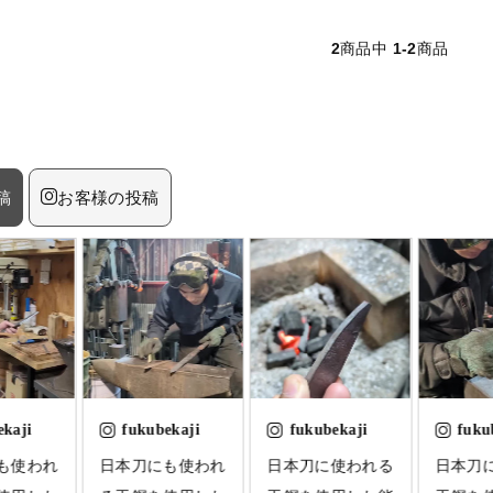
2
商品中
1-2
商品
稿
お客様の投稿
ekaji
fukubekaji
fukubekaji
fuku
も使われ
日本刀に使われる
日本刀に使われる
日本刀