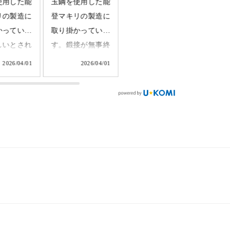
使用した能
りした鍬。無事に
りした鍬。カンナ
りした
リの製造に
「刃継ぎ」を終
とハンマーを使っ
ナンス
かっていま
え、次は「柄の交
て既存の刃になじ
と柄を
接が無事終
換」です。ただ新
むように微調整し
「クサ
ベルトハン
しい柄を付けるだ
た新しい柄の柄付
の打ち
2026/04/01
2026/03/30
2026/03/30
使って成形
けではありませ
けが始まります。
このク
きます。マ
ん。既存の刃に合
ハンマーを大きく
べ鍛冶
形になって
わせカンナで一枚
振りかぶり、「エ
造りま
た。職人の
一枚薄く削り、先
イッ！」と叩きま
鍬に鍛
本との差異
端をハンマーで叩
す。すると、刃の
宿る一
まで削ぎ落
き、ミリ単位で調
形状にぴったりと
この小
いきます。
整を繰り返しま
噛み合っていきま
が、刃
kaji #ふく
す。再び山の世界
す。このフィット
けない
でしっくりと手に
感を生み出す技
結びつ
gane
なじむ道具である
が、グラつきのな
上げに
ith #knife
ために。カッカッ
い長く安全に使え
えて「