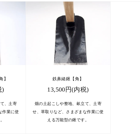
角】
鉄鼻緒鍬【角】
税)
13,500円(内税)
立て、土寄
畑の土起こしや整地、畝立て、土寄
な作業に使
せ、草取りなど、さまざまな作業に使
す。
える万能型の鍬です。