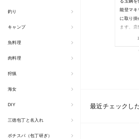
を進めています。
る玉鋼を使用した
る玉鋼を
新しい鍛冶場では
能登マキリの製造
能登マキ
釣り
見学を始め、包丁
に取り掛かってい
に取り掛
キャンプ
研ぎや鍛造の体験
ます。店舗に並ぶ
ます。成
ができるような奥
までもう少し。柄
鋼がきち
2026/07/08
2026/04/10
魚料理
能登観光拠点の一
付けの工程です。
されてい
つとなるよう目指
手になじむ強度を
認し、マ
肉料理
しています。
高めた焼いた樫の
イズに切
2027年には皆様
木丈夫な樫の木を
ら成形完
狩猟
にお披露目できる
使っております。
このあと
かもしれません。
一生物の武骨な相
柄付けに
海女
楽しみに待ってい
棒としてアウトド
す。 #fukubekaji
DIY
最近チェックし
てください。 #ふ
アシーンでガシガ
#ふくべ
くべ鍛冶
シご利用いただけ
#blacksm
三徳包丁と名入れ
#fukubekaji #能登
ます。
#knife
#fukubekaji #ふく
ポチスパ（包丁研ぎ）