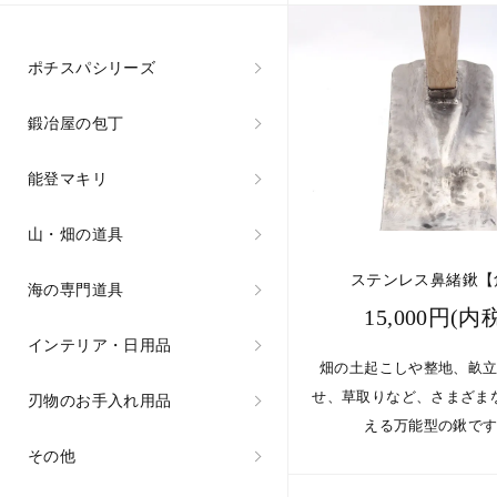
ポチスパシリーズ
鍛冶屋の包丁
能登マキリ
山・畑の道具
ステンレス鼻緒鍬【
海の専門道具
15,000円(内
インテリア・日用品
畑の土起こしや整地、畝
せ、草取りなど、さまざま
刃物のお手入れ用品
える万能型の鍬で
その他