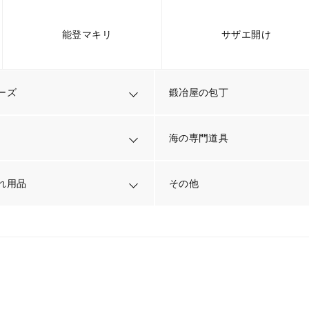
能登マキリ
サザエ開け
ーズ
鍛冶屋の包丁
海の専門道具
れ用品
その他