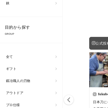
鋏
目的から探す
GROUP
公式投
全て
ギフト
鍛冶職人の刃物
アウトドア
fukubekaji
fukubekaji
fukub
鍛冶場のお引越し
日本刀にも使われ
日本刀に
プロ仕様