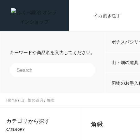
イカ割き包丁
ポチスパシリ
キーワードや商品名を入力してください。
山・畑の道具
刃物のお手入
Home
/
山・畑の道具
/
角鍬
カテゴリから探す
角鍬
CATEGORY