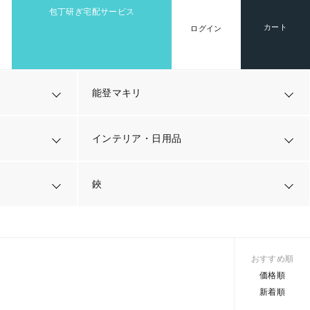
包丁研ぎ宅配サービス
カート
ログイン
能登マキリ
インテリア・日用品
鋏
おすすめ順
価格順
新着順