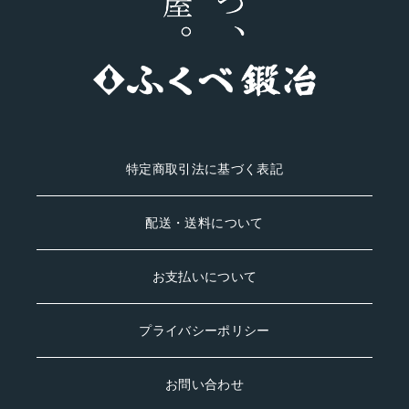
#
利用いただけ
#blacksmith #
ます。
能登 #knife
#fukubekaji #
ふくべ鍛冶
#knife #能登
#tamahagane
特定商取引法に基づく表記
配送・送料について
お支払いについて
プライバシーポリシー
お問い合わせ