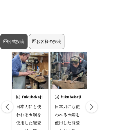
公式投稿
お客様の投稿
ji
fukubekaji
fukubekaji
fukubekaji
引
日本刀にも使
日本刀にも使
日本刀に使わ
て
われる玉鋼を
われる玉鋼を
れる玉鋼を使
し
使用した能登
使用した能登
用した能登マ