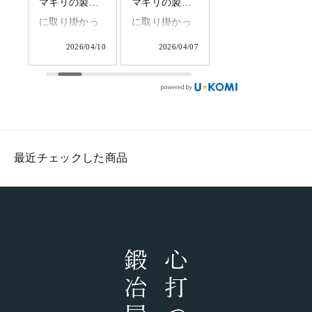
は
マキリの製造
マキリの製造
キリの制作に
、
に取り掛かっ
に取り掛かっ
取り掛かって
鍛
ています。店
ています。成
います。少数
7/08
2026/04/10
2026/04/07
2026/04/01
で
舗に並ぶまで
形及び玉鋼が
だけ造るふく
奥
もう少し。柄
きちんと鍛接
べ鍛冶の特別
点
付けの工程で
されている事
な商品です。
る
す。手になじ
を確認し、マ
#tamahagane
て
む強度を高め
キリのサイズ
#fukubekaji #
最近チェックした商品
7
た焼いた樫の
に切落とした
ふくべ鍛冶
に
木丈夫な樫の
ら成形完了で
#blacksmith
き
木を使ってお
す。このあと
#knife
ま
ります。一生
は研ぎと柄付
み
物の武骨な相
けに進みま
て
棒としてアウ
す。
トドアシーン
#fukubekaji #
でガシガシご
ふくべ鍛冶