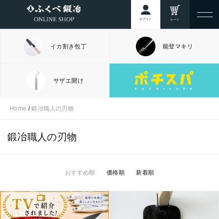
ログイン
カート
イカ割き包丁
能登マキリ
サザエ開け
Home
/
鍛冶職人の刃物
鍛冶職人の刃物
おすすめ順
価格順
新着順