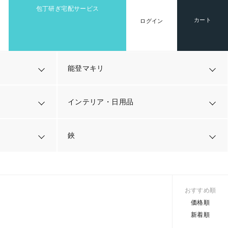
包丁研ぎ宅配サービス
カート
ログイン
能登マキリ
インテリア・日用品
鋏
おすすめ順
価格順
新着順