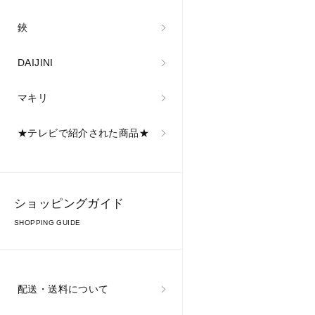
#fukubekaji #ふく
べ鍛冶 #knife #能
鋏
登 #tamahagane
DAIJINI
マキリ
★テレビで紹介された商品★
ショッピングガイド
SHOPPING GUIDE
配送・送料について