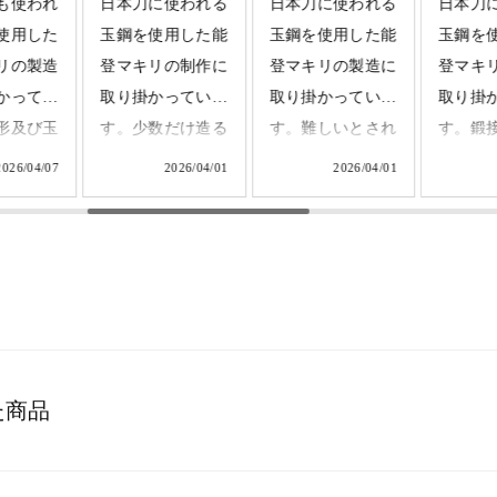
も使われ
日本刀に使われる
日本刀に使われる
日本刀
使用した
玉鋼を使用した能
玉鋼を使用した能
玉鋼を
リの製造
登マキリの制作に
登マキリの製造に
登マキ
かってい
取り掛かっていま
取り掛かっていま
取り掛
形及び玉
す。少数だけ造る
す。難しいとされ
す。鍛
んと鍛接
ふくべ鍛冶の特別
る鍛接の工程で
わり、
2026/04/07
2026/04/01
2026/04/01
る事を確
な商品です。
す。この一体化
マーを
キリのサ
#tamahagane
が、能登の厳しい
してい
落とした
#fukubekaji #ふく
海で愛される「折
キリの
了です。
べ鍛冶
れず、曲がらず、
きまし
は研ぎと
#blacksmith #knife
よく切れる」能登
目で見
進みま
マキリの魂になり
を極限
ます。
として
た商品
鍛冶
#fukubekaji #ふく
#fukube
ith #能登
べ鍛冶
べ鍛冶
#tamahagane #能
#tamaha