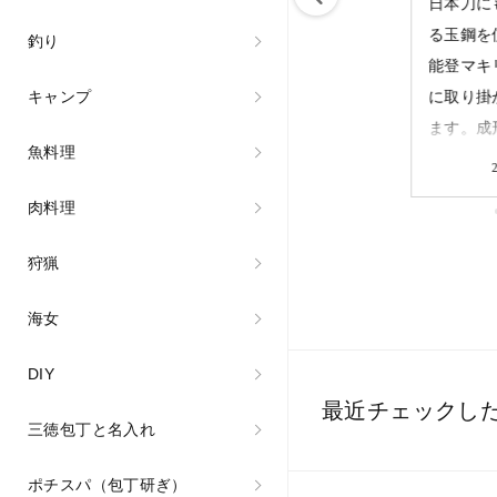
鍛冶場のお引越し
日本刀にも使われ
日本刀に
を進めています。
る玉鋼を使用した
る玉鋼を
釣り
新しい鍛冶場では
能登マキリの製造
能登マキ
キャンプ
見学を始め、包丁
に取り掛かってい
に取り掛
研ぎや鍛造の体験
ます。店舗に並ぶ
ます。成
魚料理
ができるような奥
までもう少し。柄
鋼がきち
2026/07/08
2026/04/10
能登観光拠点の一
付けの工程です。
されてい
肉料理
つとなるよう目指
手になじむ強度を
認し、マ
しています。
高めた焼いた樫の
イズに切
狩猟
2027年には皆様
木丈夫な樫の木を
ら成形完
にお披露目できる
使っております。
このあと
海女
かもしれません。
一生物の武骨な相
柄付けに
DIY
楽しみに待ってい
棒としてアウトド
す。 #fukubekaji
最近チェックし
てください。 #ふ
アシーンでガシガ
#ふくべ
三徳包丁と名入れ
くべ鍛冶
シご利用いただけ
#blacksm
#fukubekaji #能登
ます。
#knife
ポチスパ（包丁研ぎ）