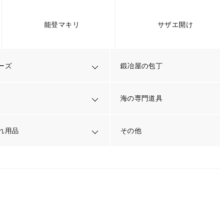
能登マキリ
サザエ開け
ーズ
鍛冶屋の包丁
海の専門道具
れ用品
その他