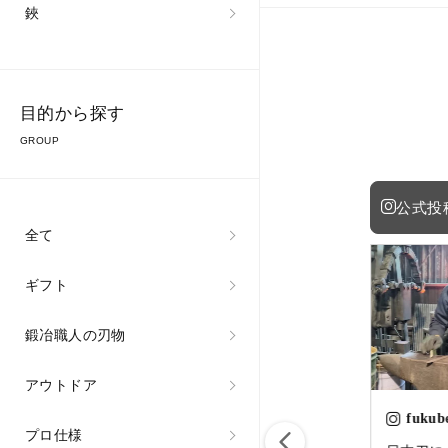
鋏
目的から探す
GROUP
公式投
全て
ギフト
鍛冶職人の刃物
アウトドア
fukubekaji
fukubekaji
fukub
プロ仕様