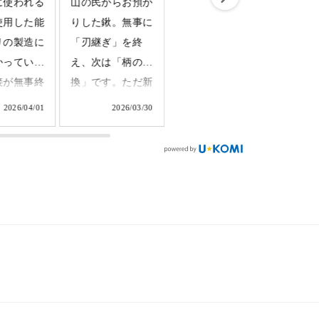
に使われる
山の民からお預か
山の民からお預か
山の民
使用した能
りした鍬。無事に
りした鍬。カンナ
りした
リの製造に
「刃継ぎ」を終
とハンマーを使っ
ナンス
かっていま
え、次は「柄の交
て既存の刃になじ
と柄を
接が無事終
換」です。ただ新
むように微調整し
「クサ
ベルトハン
しい柄を付けるだ
た新しい柄の柄付
の打ち
2026/04/01
2026/03/30
2026/03/30
使って成形
けではありませ
けが始まります。
このク
きます。マ
ん。既存の刃に合
ハンマーを大きく
べ鍛冶
形になって
わせカンナで一枚
振りかぶり、「エ
造りま
た。職人の
一枚薄く削り、先
イッ！」と叩きま
鍬に鍛
本との差異
端をハンマーで叩
す。すると、刃の
宿る一
まで削ぎ落
き、ミリ単位で調
形状にぴったりと
この小
いきます。
整を繰り返しま
噛み合っていきま
が、刃
kaji #ふく
す。再び山の世界
す。このフィット
けない
でしっくりと手に
感を生み出す技
結びつ
gane
なじむ道具である
が、グラつきのな
上げに