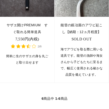
サザエ開けPREMIUM す
能登の鍛冶屋のアワビ起こ
ぐ取れる簡単道具
し【納期：12ヵ月程度】
7,550円(内税)
SOLD OUT
2件
海でアワビを取る際に用いる
道具です。能登の漁師や海女
簡単に生のサザエの身を丸ご
さんから子どもたちに至るま
と取り出せます
で、幅広く使用される確かな
品質を備えています。
6
商品中
1-6
商品