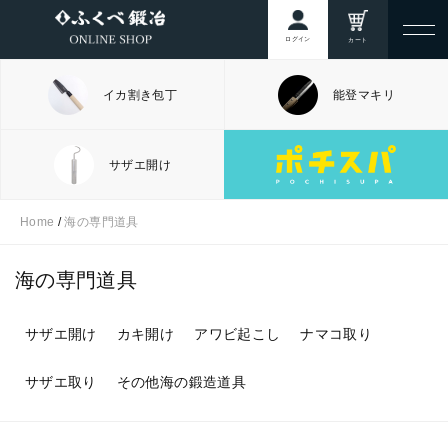
ログイン
カート
イカ割き包丁
能登マキリ
サザエ開け
Home
/
海の専門道具
海の専門道具
サザエ開け
カキ開け
アワビ起こし
ナマコ取り
サザエ取り
その他海の鍛造道具