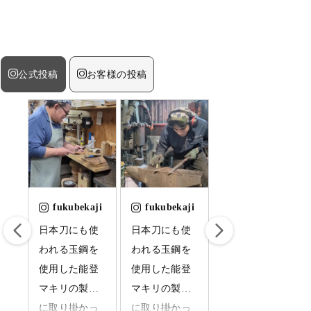
公式投稿
お客様の投稿
ji
fukubekaji
fukubekaji
fukubekaji
引
日本刀にも使
日本刀にも使
日本刀に使わ
て
われる玉鋼を
われる玉鋼を
れる玉鋼を使
し
使用した能登
使用した能登
用した能登マ
は
マキリの製造
マキリの製造
キリの制作に
、
に取り掛かっ
に取り掛かっ
取り掛かって