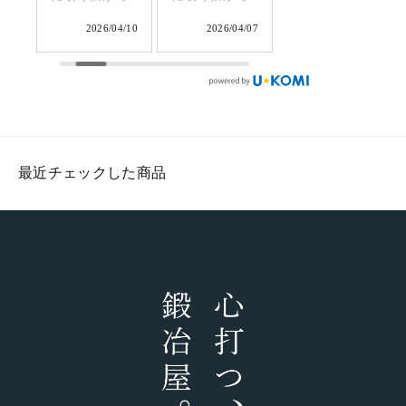
鍛
ています。店
ています。成
います。少数
7/08
2026/04/10
2026/04/07
2026/04/01
で
舗に並ぶまで
形及び玉鋼が
だけ造るふく
奥
もう少し。柄
きちんと鍛接
べ鍛冶の特別
点
付けの工程で
されている事
な商品です。
る
す。手になじ
を確認し、マ
#tamahagane
て
む強度を高め
キリのサイズ
#fukubekaji #
最近チェックした商品
7
た焼いた樫の
に切落とした
ふくべ鍛冶
に
木丈夫な樫の
ら成形完了で
#blacksmith
き
木を使ってお
す。このあと
#knife
ま
ります。一生
は研ぎと柄付
み
物の武骨な相
けに進みま
て
棒としてアウ
す。
トドアシーン
#fukubekaji #
でガシガシご
ふくべ鍛冶
#
利用いただけ
#blacksmith #
ます。
能登 #knife