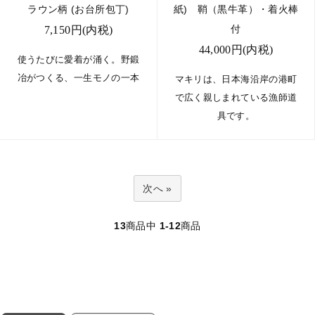
ラウン柄 (お台所包丁)
紙) 鞘（黒牛革）・着火棒
付
7,150円(内税)
44,000円(内税)
使うたびに愛着が涌く。野鍛
冶がつくる、一生モノの一本
マキリは、日本海沿岸の港町
で広く親しまれている漁師道
具です。
次へ »
13
商品中
1-12
商品