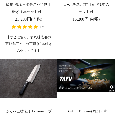
級鋼 彩流＋ポチスパ / 包丁
目+ポチスパ/包丁研ぎ1本の
研ぎ１本セット付
セット付
21,200円(内税)
16,200円(内税)
1件
【サビに強く、切れ味抜群の
万能包丁と、包丁研ぎ1本付き
のセットです】
ふくべ三徳包丁170mm・ブ
TAFU 135mm(両刃・青