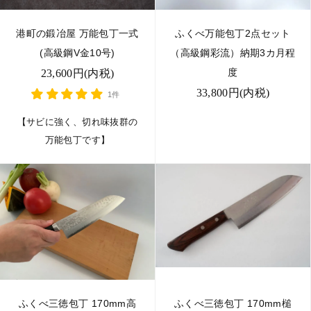
港町の鍛冶屋 万能包丁一式
ふくべ万能包丁2点セット
(高級鋼V金10号)
（高級鋼彩流）納期3カ月程
度
23,600円(内税)
33,800円(内税)
1件
【サビに強く、切れ味抜群の
万能包丁です】
ふくべ三徳包丁 170mm高
ふくべ三徳包丁 170mm槌