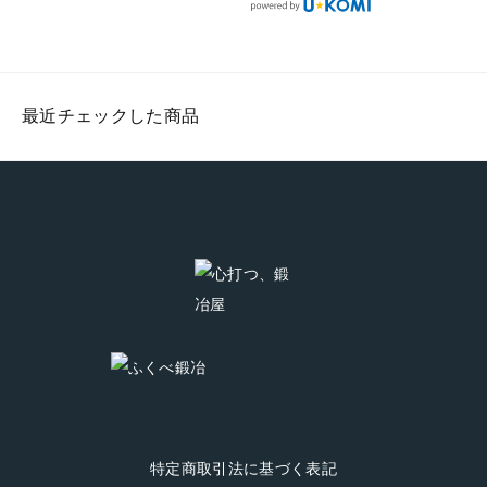
点
付けの工程で
されている事
な商品です。
る
す。手になじ
を確認し、マ
#tamahagane
て
む強度を高め
キリのサイズ
#fukubekaji #
最近チェックした商品
7
た焼いた樫の
に切落とした
ふくべ鍛冶
に
木丈夫な樫の
ら成形完了で
#blacksmith
き
木を使ってお
す。このあと
#knife
ま
ります。一生
は研ぎと柄付
み
物の武骨な相
けに進みま
て
棒としてアウ
す。
トドアシーン
#fukubekaji #
でガシガシご
ふくべ鍛冶
#
利用いただけ
#blacksmith #
ます。
能登 #knife
#fukubekaji #
ふくべ鍛冶
特定商取引法に基づく表記
#knife #能登