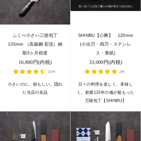
ふくべ小さい三徳包丁
SHINBU【心舞】 120mm
135mm （高級鋼 彩流）納
(小出刃・両刃・ステンレ
期3ヶ月程度
ス・青紙)
16,800円(内税)
33,000円(内税)
15件
2件
小さいのに、頼もしい。隠れ
日々の料理を楽しく、美味し
た当店の名品
く。創業115年の魂が籠もった
万能包丁【SHINBU】