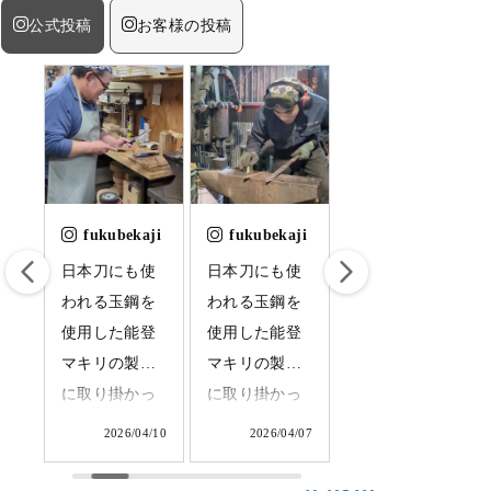
公式投稿
お客様の投稿
ji
fukubekaji
fukubekaji
fukubekaji
引
日本刀にも使
日本刀にも使
日本刀に使わ
て
われる玉鋼を
われる玉鋼を
れる玉鋼を使
し
使用した能登
使用した能登
用した能登マ
は
マキリの製造
マキリの製造
キリの制作に
、
に取り掛かっ
に取り掛かっ
取り掛かって
鍛
ています。店
ています。成
います。少数
7/08
2026/04/10
2026/04/07
2026/04/01
で
舗に並ぶまで
形及び玉鋼が
だけ造るふく
奥
もう少し。柄
きちんと鍛接
べ鍛冶の特別