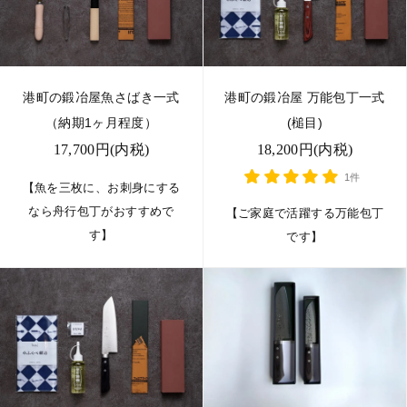
港町の鍛冶屋魚さばき一式
港町の鍛冶屋 万能包丁一式
（納期1ヶ月程度）
(槌目)
17,700円(内税)
18,200円(内税)
1件
【魚を三枚に、お刺身にする
なら舟行包丁がおすすめで
【ご家庭で活躍する万能包丁
す】
です】