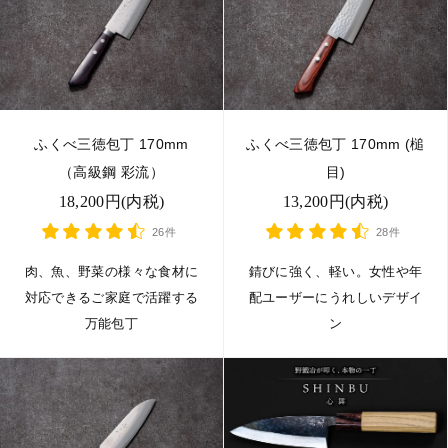
ふくべ三徳包丁 170mm
ふくべ三徳包丁 170mm (槌
（高級鋼 彩流）
目)
18,200円(内税)
13,200円(内税)
26件
28件
肉、魚、野菜の様々な食材に
錆びに強く、軽い。女性や年
対応できるご家庭で活躍する
配ユーザーにうれしいデザイ
万能包丁
ン