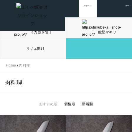
ログイン
カート
イカ割き包丁
能登マキリ
サザエ開け
Home
/
肉料理
肉料理
おすすめ順
価格順
新着順