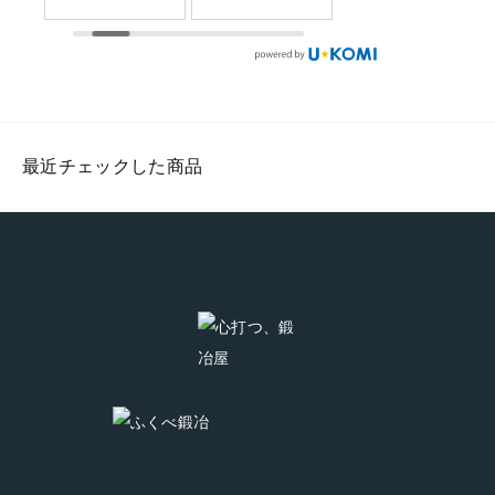
で
舗に並ぶまで
形及び玉鋼が
だけ造るふく
奥
もう少し。柄
きちんと鍛接
べ鍛冶の特別
点
付けの工程で
されている事
な商品です。
る
す。手になじ
を確認し、マ
#tamahagane
て
む強度を高め
キリのサイズ
#fukubekaji #
最近チェックした商品
7
た焼いた樫の
に切落とした
ふくべ鍛冶
に
木丈夫な樫の
ら成形完了で
#blacksmith
き
木を使ってお
す。このあと
#knife
ま
ります。一生
は研ぎと柄付
み
物の武骨な相
けに進みま
て
棒としてアウ
す。
トドアシーン
#fukubekaji #
でガシガシご
ふくべ鍛冶
#
利用いただけ
#blacksmith #
ます。
能登 #knife
#fukubekaji #