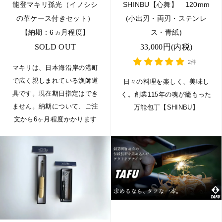
能登マキリ孫光（イノシシ
SHINBU【心舞】 120mm
の革ケース付きセット）
(小出刃・両刃・ステンレ
【納期：6ヵ月程度】
ス・青紙)
SOLD OUT
33,000円(内税)
2件
マキリは、日本海沿岸の港町
で広く親しまれている漁師道
日々の料理を楽しく、美味し
具です。現在期日指定はでき
く。創業115年の魂が籠もった
ません。納期について、ご注
万能包丁【SHINBU】
文から6ヶ月程度かかります