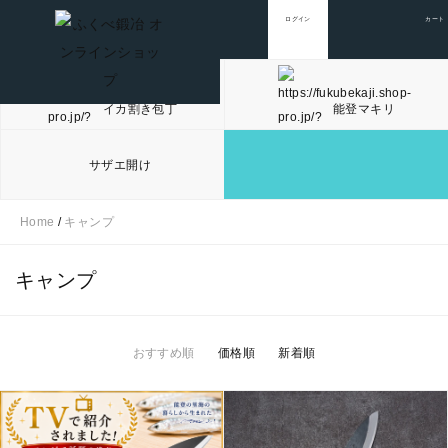
ログイン
カート
イカ割き包丁
能登マキリ
サザエ開け
Home
/
キャンプ
キャンプ
おすすめ順
価格順
新着順