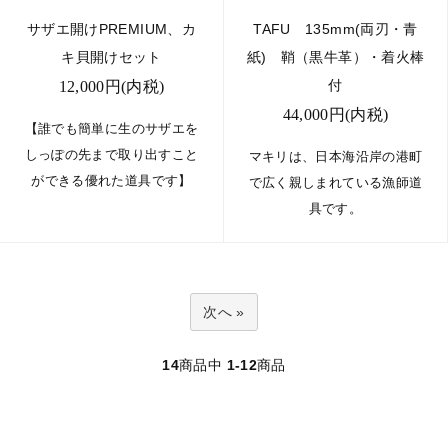
サザエ開けPREMIUM、カ
TAFU 135mm(両刃・青
キ貝開けセット
紙) 鞘（黒牛革）・着火棒
付
12,000円(内税)
44,000円(内税)
【誰でも簡単に生のサザエを
しっぽの先まで取り出すこと
マキリは、日本海沿岸の港町
ができる優れた道具です】
で広く親しまれている漁師道
具です。
次へ »
14
商品中
1-12
商品