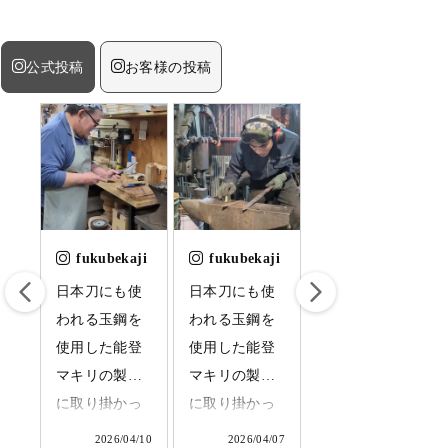
公式投稿
お客様の投稿
ji
fukubekaji
fukubekaji
fukubekaji
引
日本刀にも使
日本刀にも使
日本刀に使わ
て
われる玉鋼を
われる玉鋼を
れる玉鋼を使
し
使用した能登
使用した能登
用した能登マ
は
マキリの製造
マキリの製造
キリの制作に
、
に取り掛かっ
に取り掛かっ
取り掛かって
鍛
ています。店
ています。成
います。少数
7/08
2026/04/10
2026/04/07
2026/04/01