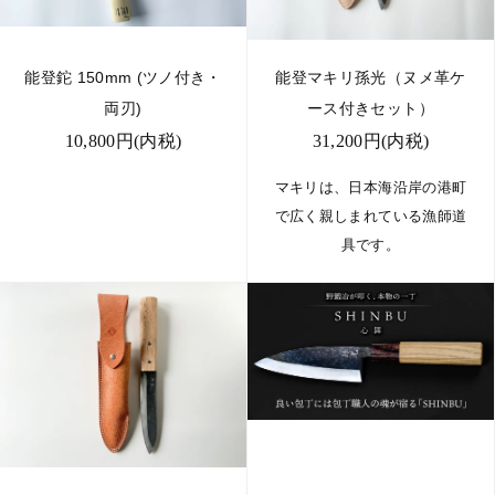
能登鉈 150mm (ツノ付き・
能登マキリ孫光（ヌメ革ケ
両刃)
ース付きセット）
10,800円(内税)
31,200円(内税)
マキリは、日本海沿岸の港町
で広く親しまれている漁師道
具です。