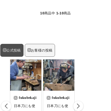
10
商品中
1-10
商品
公式投稿
お客様の投稿
ji
fukubekaji
fukubekaji
fukubekaji
引
日本刀にも使
日本刀にも使
日本刀に使わ