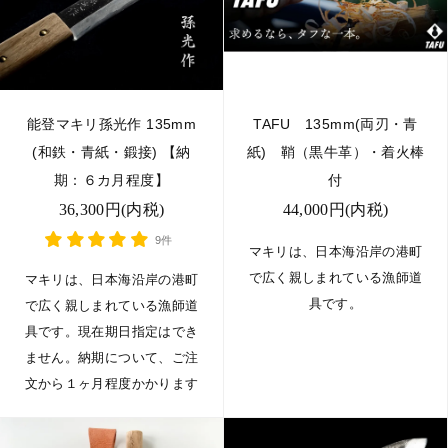
能登マキリ孫光作 135mm
TAFU 135mm(両刃・青
(和鉄・青紙・鍛接) 【納
紙) 鞘（黒牛革）・着火棒
期：６カ月程度】
付
36,300円(内税)
44,000円(内税)
9件
マキリは、日本海沿岸の港町
で広く親しまれている漁師道
マキリは、日本海沿岸の港町
具です。
で広く親しまれている漁師道
具です。現在期日指定はでき
ません。納期について、ご注
文から１ヶ月程度かかります