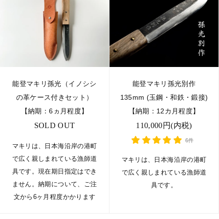
能登マキリ孫光（イノシシ
能登マキリ孫光別作
の革ケース付きセット）
135mm (玉鋼・和鉄・鍛接)
【納期：6ヵ月程度】
【納期：12カ月程度】
SOLD OUT
110,000円(内税)
6件
マキリは、日本海沿岸の港町
で広く親しまれている漁師道
マキリは、日本海沿岸の港町
具です。現在期日指定はでき
で広く親しまれている漁師道
ません。納期について、ご注
具です。
文から6ヶ月程度かかります