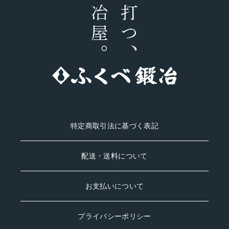
トドアシーン
#fukubekaji #
でガシガシご
ふくべ鍛冶
#
利用いただけ
#blacksmith #
ます。
能登 #knife
#fukubekaji #
ふくべ鍛冶
#knife #能登
#tamahagane
特定商取引法に基づく表記
配送・送料について
お支払いについて
プライバシーポリシー