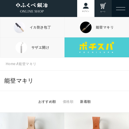
ログイン
カート
イカ割き包丁
能登マキリ
サザエ開け
Home
/
能登マキリ
能登マキリ
おすすめ順
価格順
新着順