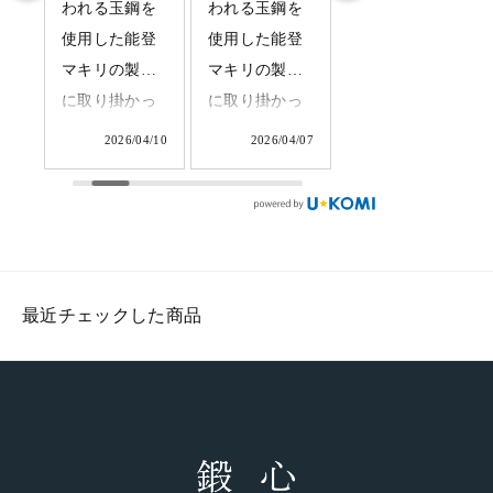
て
われる玉鋼を
われる玉鋼を
れる玉鋼を使
し
使用した能登
使用した能登
用した能登マ
は
マキリの製造
マキリの製造
キリの制作に
、
に取り掛かっ
に取り掛かっ
取り掛かって
鍛
ています。店
ています。成
います。少数
7/08
2026/04/10
2026/04/07
2026/04/01
で
舗に並ぶまで
形及び玉鋼が
だけ造るふく
奥
もう少し。柄
きちんと鍛接
べ鍛冶の特別
点
付けの工程で
されている事
な商品です。
る
す。手になじ
を確認し、マ
#tamahagane
て
む強度を高め
キリのサイズ
#fukubekaji #
最近チェックした商品
7
た焼いた樫の
に切落とした
ふくべ鍛冶
に
木丈夫な樫の
ら成形完了で
#blacksmith
き
木を使ってお
す。このあと
#knife
ま
ります。一生
は研ぎと柄付
み
物の武骨な相
けに進みま
て
棒としてアウ
す。