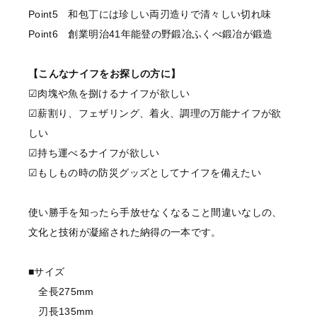
Point5 和包丁には珍しい両刃造りで清々しい切れ味
Point6 創業明治41年能登の野鍛冶ふくべ鍛冶が鍛造
【こんなナイフをお探しの方に】
☑肉塊や魚を捌けるナイフが欲しい
☑薪割り、フェザリング、着火、調理の万能ナイフが欲
しい
☑持ち運べるナイフが欲しい
☑もしもの時の防災グッズとしてナイフを備えたい
使い勝手を知ったら手放せなくなること間違いなしの、
文化と技術が凝縮された納得の一本です。
■サイズ
全長275mm
刃長135mm