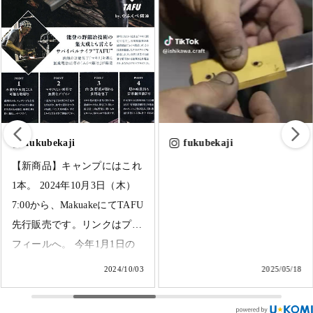
fukubekaji
fukubekaji
【新商品】キャンプにはこれ
1本。 2024年10月3日（木）
7:00から、MakuakeにてTAFU
先行販売です。リンクはプロ
フィールへ。 今年1月1日の
震災、9月の大豪雨に見舞わ
2024/10/03
2025/05/18
れ、大きなダメージを負った
奥能登ですが、そうした状況