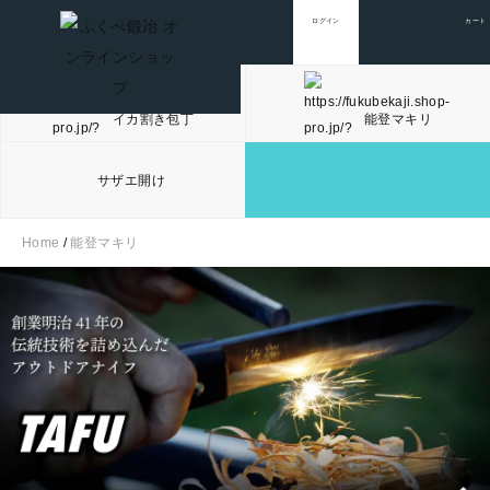
ログイン
カート
イカ割き包丁
能登マキリ
サザエ開け
Home
/
能登マキリ