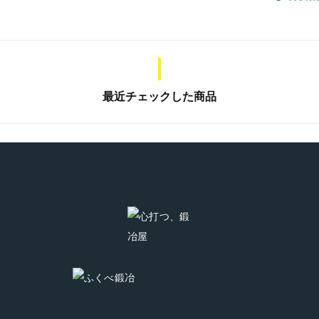
にも立ち向かい、再度復旧復
興に取り組んでいるところで
す。 そうした中、この度、
弊社が製造するMADE IN
JAPANのアウトドアナイフ
最近チェックした商品
「TAFU（タフ）」を開発い
たしました。これ一丁で、木
削りや火起こしもできる。ス
ターター着火が可能な強靭さ
で頼れるナイフで、肉や魚な
どが捌きやすく、カットもで
きる多用途包丁となっていま
す。 #アウトドアナイフ#サ
バイバルナイフ #アウトドア
#マキリ#鍛冶 #鍛冶屋 #災害#
多用途 #着火#バトニング#フ