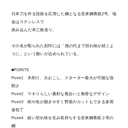
日本刀を作る技術を応用した鋼となる安来鋼青紙2号、地
金はステンレスで
挟み込んだ本三枚造り。
その名が彫られた刻印には「孫の代まで切れ味が続くよ
うに」という願いが込められている。
■POINT6
Point1 木削り、火おこし、スターター着火が可能な強
靭さ
Point2 マキリらしい素朴な風合いと無骨なデザイン
Point3 肉や魚が捌きやすく野菜のカットもできる多用
途包丁
Point4 鋭い切れ味を生み長持ちする安来鋼青紙２等の
鋼