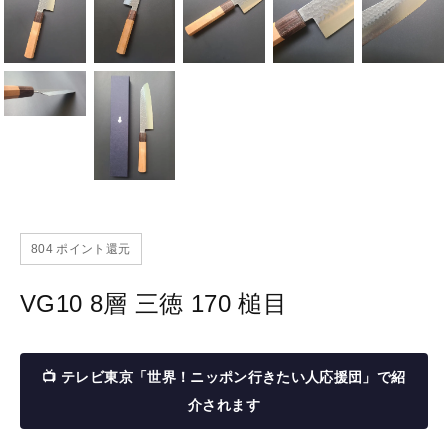
804
ポイント還元
VG10 8層 三徳 170 槌目
📺 テレビ東京「世界！ニッポン行きたい人応援団」で紹
介されます