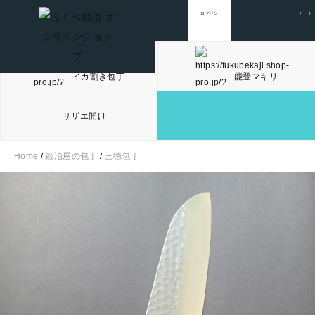
ログイン
カート
イカ割き包丁
能登マキリ
サザエ開け
Home
/
鍛冶屋の包丁
/
三徳包丁