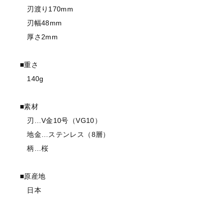
刃渡り170mm
刃幅48mm
厚さ2mm
■重さ
140g
■素材
刃…V金10号（VG10）
地金…ステンレス（8層）
柄…桜
■原産地
日本