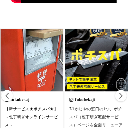
fukubekaji
fukubekaji
研ぎ直した包丁でトマトをス
【新サービス★ポチスパ★】
ライスしてみました。
～包丁研ぎオンラインサービ
Smooth tomato slicing with
ス～