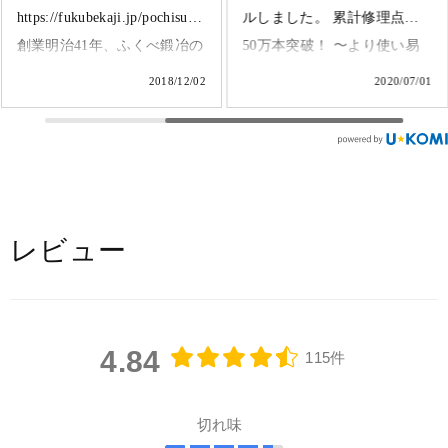
resharpened kitchen knife. #包
https://fukubekaji.jp/pochisupa/
丁研ぎ #トマト #スライス #
創業明治41年、ふくべ鍛冶の
切れ味抜群 #スパスパ #ふく
110周年を記念して、新サー
2018/06/17
2018/12/02
べ鍛冶 #鍛冶屋 #野鍛冶 #職
ビス「ポチスパ」をリリース
人 #プロフェッショナル #能
致しました。 「ポチスパ」
登 #fukubekaji #blacksmith
とは、ネットでポチッとする
#resharpening #tomato #slice
だけで、熟練の鍛冶職人があ
#tomatoslices #smooth
なたの包丁をスパスパの切れ
#kitchenknife #maintenance
味にしてくれるサービスで
レビュー
#noto #japan #artisan
す。 手順は簡単３ステッ
プ。①ネットで注文すると、
包丁BOXと宛先票をお送りす
4.84
るので、②包丁を入れて、③
115件
ポストへ投函するだけ。包丁
到着後、1週間程度でスパス
切れ味
パの包丁をお届け致します。