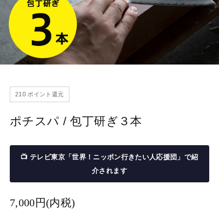
210
ポイント還元
ポチスパ / 包丁研ぎ３本
📺 テレビ東京「世界！ニッポン行きたい人応援団」で紹
介されます
7,000円(内税)