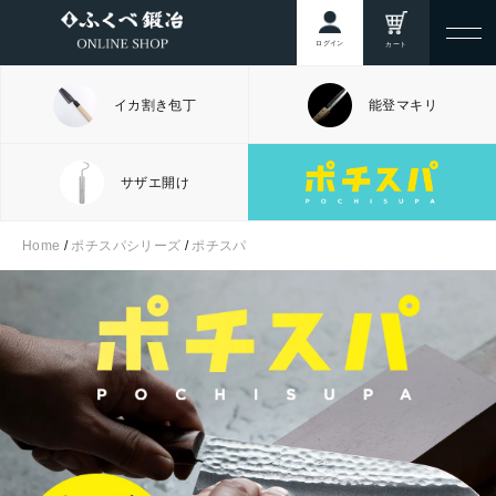
ログイン
カート
イカ割き包丁
能登マキリ
サザエ開け
Home
/
ポチスパシリーズ
/
ポチスパ