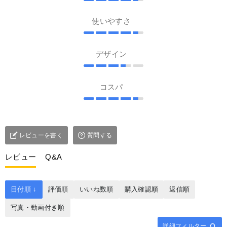
＜嬉しい７大無料サービス！
使いやすさ
＞ １．送料無料 ２．修理
BOX無料 ３．刃先のカケ直
し無料 ４．サビ取り無料
デザイン
５．包丁の歪み調整無料
６．超音波洗浄無料 ７．サ
コスパ
ビを防ぐ保存袋無料 ＜包丁
の対象＞ 包丁BOXは、縦340
㎜×横250㎜×高さ30㎜で、総
レビューを書く
質問する
重量1㎏以内であれば、三
徳・牛刀・出刃・刺身包丁な
レビュー
Q&A
どどんな種類や組み合わせで
も対応致します。また、カケ
日付順 ↓
評価順
いいね数順
購入確認順
返信順
やサビなどどんな状態の包丁
写真・動画付き順
でもできる限り修理致しま
す。稀に修理ができない状態
詳細フィルター